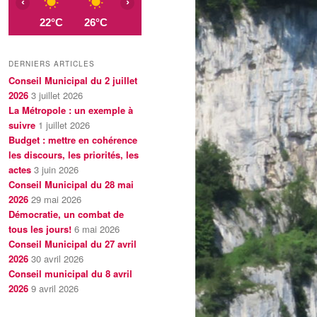
‹
›
22°C
26°C
29°C
32°C
35°C
36°C
3
DERNIERS ARTICLES
Conseil Municipal du 2 juillet
2026
3 juillet 2026
La Métropole : un exemple à
suivre
1 juillet 2026
Budget : mettre en cohérence
les discours, les priorités, les
actes
3 juin 2026
Conseil Municipal du 28 mai
2026
29 mai 2026
Démocratie, un combat de
tous les jours!
6 mai 2026
Conseil Municipal du 27 avril
2026
30 avril 2026
Conseil municipal du 8 avril
2026
9 avril 2026