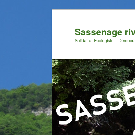
Aller
au
contenu
Sassenage ri
principal
Solidaire -Ecologiste – Démocr