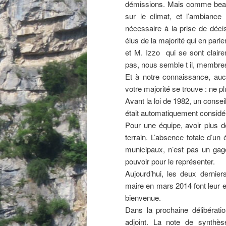
démissions. Mais comme beau
sur le climat, et l’ambiance
nécessaire à la prise de décis
élus de la majorité qui en parle
et M. Izzo qui se sont clair
pas, nous semble t il, membres
Et à notre connaissance, auc
votre majorité se trouve : ne 
Avant la loi de 1982, un consei
était automatiquement consid
Pour une équipe, avoir plus de
terrain. L’absence totale d’u
municipaux, n’est pas un gag
pouvoir pour le représenter.
Aujourd’hui, les deux dernier
maire en mars 2014 font leur e
bienvenue.
Dans la prochaine délibérati
adjoint. La note de synth