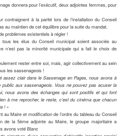
nage donnera pour l’exécutif, deux adjointes femmes, pour
r contraignent à la parité lors de l’installation du Conseil
pas au maintien de cet équilibre pour la suite du mandat.
e problèmes existentiels à régler !
e tous les élus du Conseil municipal soient associés au
 n’est pas la minorité municipale qui a fait le choix de
ulement rester entre soi, mais, agir collectivement au sein
ous les sassenageois !
té assez clair dans le Sassenage en Pages, nous avons à
e public aux sassenageois. Vous ne pouvez pas acuser la
oui, nous avons des échanges qui sont positifs et qui font
 rien à me reprocher, le reste, c’est du cinéma que chacun
e ! »
t au Maire et modification de l’ordre du tableau du Conseil
on de la 5ème adjointe au Maire, le groupe majoritaire a
s avons voté Blanc
de signature d’une convention d’objectifs insertion-emploi