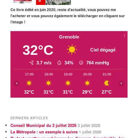
Ce livre édité en juin 2020, reste d'actualité, vous pouvez me
l'acheter et vous pouvez également le télécharger en cliquant sur
l'image !
Grenoble
32°C
Ciel dégagé
3.7 m/s
34%
764
mmHg
17:00
18:00
19:00
20:00
21:00
22:00
‹
›
32°C
31°C
31°C
29°C
27°C
26°C
DERNIERS ARTICLES
Conseil Municipal du 2 juillet 2026
3 juillet 2026
La Métropole : un exemple à suivre
1 juillet 2026