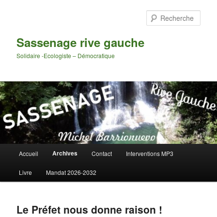
Aller
au
Rech
contenu
principal
Sassenage rive gauche
Solidaire -Ecologiste – Démocratique
Menu
Archives
Accueil
Contact
Interventions MP3
principal
Livre
Mandat 2026-2032
Le Préfet nous donne raison !