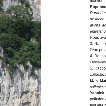
mentionne
Réponse 
Durand es
de façon 
avons ac
entretenu
Nous avon
3. Rappor
l’eau pot
4. Rappor
l’assaini
5. Rappor
collecte,
M. le Mai
collecte,
Yannick 
pollution 
faut être 