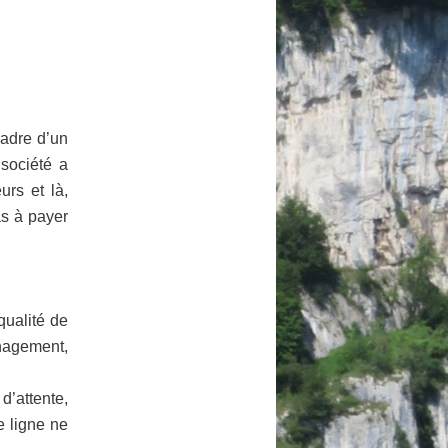
adre d’un
 société a
rs et là,
as à payer
qualité de
nagement,
d’attente,
e ligne ne