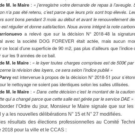
e M. le Maire
:
« j’enregistre votre demande de repas à l’aveugle. 
on n’a pas été retenu, c’est parce que leurs prix sont trop élevés. Les
urs sont bons pendant 3 mois au début et avant le renouvellement d
est régulier et donne satisfaction. Nous avons intégré la note carbon
arrionuevo
a relevé que sur la décision N° 2018-48 la signature
al avec la société DOG FOREVER était actée, mais aucun mont
ur ce local d’une superficie de 90 m2, pas plus d’ailleurs que l’indice 
r sur les 9 années de ce bail.
e M. le Maire
:
« le loyer toutes charges comprises est de 500€ par
cerne la révision des loyers, ce sera selon l’indice publié »
Parvy
est intervenue à propos de la décision N° 2018-51 pour s’éton
our le nettoyage ne soient pas identiques selon les salles utilisées.
e M. le Maire
:
« Dans cette décision c’est le montant de la caution 
e qui a changé parce que cette salle est gérée par le service DAE »
border l’Ordre du jour, Monsieur le Maire signale que sur les
il y a les nouvelles délibérations N° 15 et N° 27 modifiées.
les résultats des élections professionnelles au Comité Tech
2018 pour la ville et le CCAS :