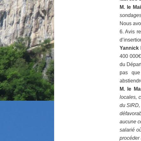
M. le Mai
sondages 
Nous avon
6. Avis r
d’insertio
Yannick 
400 000€ 
du Départ
pas que
abstiendr
M. le Mai
locales,
du SIRD, 
défavorab
aucune co
salarié o
procéder 