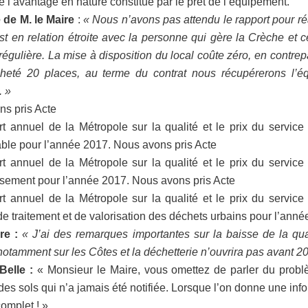
 l’avantage en nature constitué par le prêt de l’équipement.
de M. le Maire
:
« Nous n’avons pas attendu le rapport pour r
t en relation étroite avec la personne qui gère la Crèche et ce
régulière. La mise à disposition du local coûte zéro, en contrep
heté 20 places, au terme du contrat nous récupérerons l’é
. »
s pris Acte
t annuel de la Métropole sur la qualité et le prix du service
able pour l’année 2017. Nous avons pris Acte
t annuel de la Métropole sur la qualité et le prix du service
ssement pour l’année 2017. Nous avons pris Acte
t annuel de la Métropole sur la qualité et le prix du service
 de traitement et de valorisation des déchets urbains pour l’anné
re :
« J’ai des remarques importantes sur la baisse de la qua
 notamment sur les Côtes et la déchetterie n’ouvrira pas avant 2
Belle :
« Monsieur le Maire, vous omettez de parler du probl
des sols qui n’a jamais été notifiée. Lorsque l’on donne une info
complet ! »