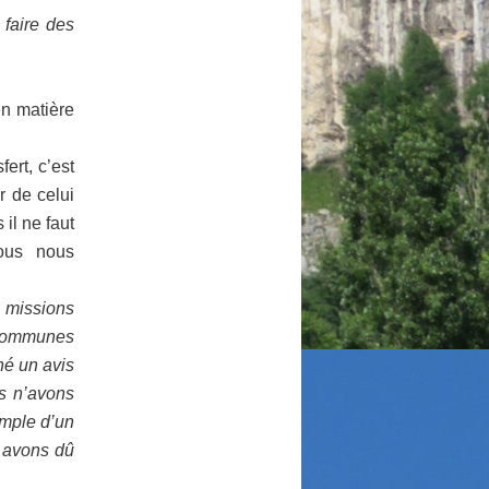
 faire des
en matière
ert, c’est
r de celui
il ne faut
ous nous
 missions
 communes
né un avis
us n’avons
emple d’un
s avons dû