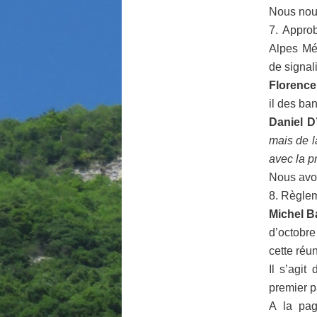
Nous nou
7. Appro
Alpes Mét
de signal
Florence
il des ba
Daniel D’
mais de l
avec la p
Nous avo
8. Règleme
Michel B
d’octobr
cette réu
Il s’agi
premier p
A la pag