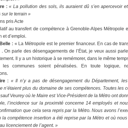
re :
« La pollution des sols, ils auraient dû s’en apercevoir et
sur le terrain »
s pris Acte
elatif au transfert de compétence à Grenoble-Alpes Métropole 
n et d’emploi.
Belle :
« La Métropole est le premier financeur. En cas de transf
. On parle des désengagements de l’État, je veux aussi parle
ement. Il y a un historique à se remémorer, dans le même temps 
 les communes soient pénalisées. En toute logique, n
ons.
re :
« Il n’y a pas de désengagement du Département, les
 ce n’étaient plus du domaine de ses compétences. Toutes les
sauf Veurey où le Maire est Vice-Président de la Métro ont don
le, l’incidence sur la proximité concerne 14 employés et no
nfirmation que cela sera repris par la Métro. Nous avons l’ex
ù la compétence insertion a été reprise par la Métro et où nou
au licenciement de l’agent. »