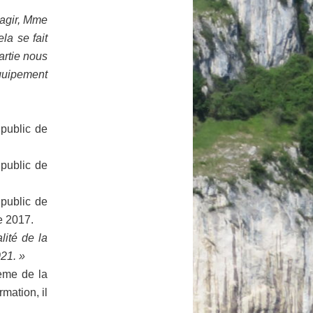
éagir, Mme
la se fait
artie nous
quipement
 public de
 public de
 public de
e 2017.
lité de la
021. »
ème de la
rmation, il