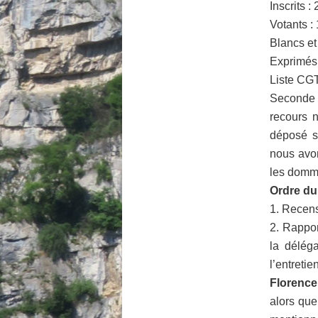
Inscrits :
Votants :
Blancs et
Exprimés 
Liste CGT
Seconde 
recours n
déposé s
nous avon
les domma
Ordre du 
1. Recens
2. Rappor
la délég
l’entretie
Florence
alors que