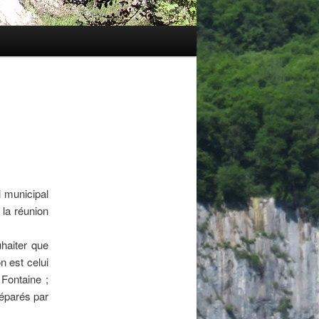
l municipal
la réunion
haiter que
on est celui
 Fontaine ;
réparés par