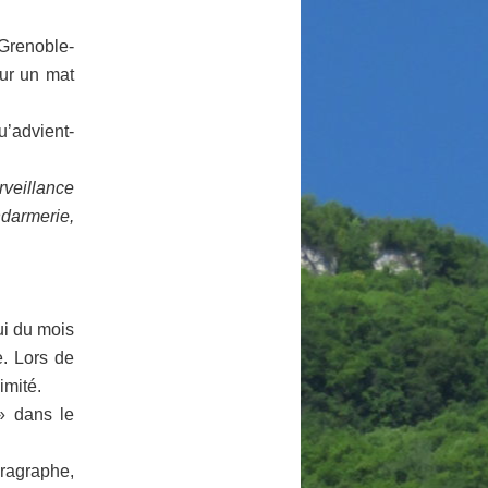
Grenoble-
sur un mat
u’advient-
rveillance
ndarmerie,
ui du mois
. Lors de
imité.
» dans le
ragraphe,