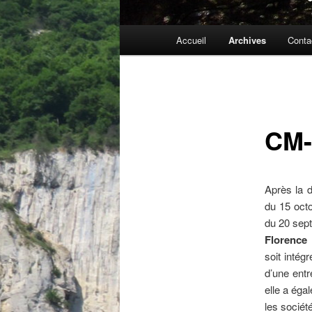
Menu
Accueil
Archives
Conta
principal
CM-
Après la d
du 15 oct
du 20 sep
Florence
soit intégr
d’une entr
elle a éga
les sociét