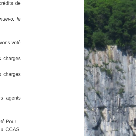
crédits de
nuevo, le
avons voté
s charges
s charges
es agents
oté Pour
 au CCAS.