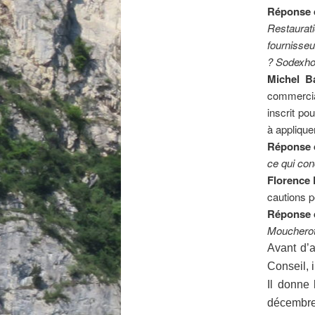
Réponse d
Restaurati
fournisse
? Sodexho 
Michel B
commerci
inscrit po
à applique
Réponse d
ce qui con
Florence 
cautions p
Réponse d
Moucherott
Avant d’a
Conseil, 
Il donne 
décembre 