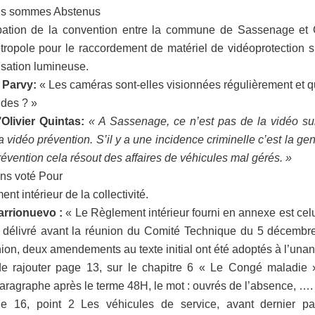
s sommes Abstenus
bation de la convention entre la commune de Sassenage et 
ropole pour le raccordement de matériel de vidéoprotection 
isation lumineuse.
 Parvy:
« Les caméras sont-elles visionnées régulièrement et q
ndes ? »
Olivier Quintas:
« A Sassenage, ce n’est pas de la vidéo su
a vidéo prévention. S’il y a une incidence criminelle c’est la ge
révention cela résout des affaires de véhicules mal gérés. »
ns voté Pour
nt intérieur de la collectivité.
arrionuevo :
« Le Règlement intérieur fourni en annexe est cel
e délivré avant la réunion du Comité Technique du 5 décembre
nion, deux amendements au texte initial ont été adoptés à l’unan
t de rajouter page 13, sur le chapitre 6 « Le Congé maladie 
aragraphe après le terme 48H, le mot : ouvrés de l’absence, ….
e 16, point 2 Les véhicules de service, avant dernier pa