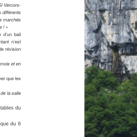
Si Vercors-
 différents
es marchés
e ! »
 d’un bail
ant n’est
de révision
 mois et en
ner que les
de la salle
 tables du
nique du 6