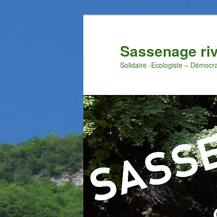
Aller
au
contenu
Sassenage ri
principal
Solidaire -Ecologiste – Démocr