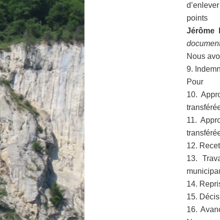
d’enlever
points
Jérôme M
document 
Nous avo
9. Indemn
Pour
10. Appr
transféré
11. Appr
transfér
12. Recet
13. Trav
municipa
14. Repri
15. Décis
16. Avan