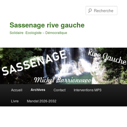
Aller
au
Rech
contenu
principal
Sassenage rive gauche
Solidaire -Ecologiste – Démocratique
Menu
Archives
Accueil
Contact
Interventions MP3
principal
Livre
Mandat 2026-2032