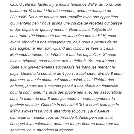
Quand cela est facile, il y a moins tendance d’aller au fond. Une
baisse de 10% sur le fonctionnement, avec un manque de
800 000€. Nous ne pouvons pas travailler avec une opposition
qui n’entend rien ; nous avons une courbe de recettes qui baisse
et des dépenses qui augmentent. Nous avions l’objectif de
construire 100 logements par an. Jusqu’au dernier PLH, nous
avons répondu à nos engagements, cela nous a permis de ne
pas augmenter les taux. Quand aux difficultés liées à Dexia,
Mohamed a raison, les intérêts, il faut les capitaliser. Si nous
avions négocié, nous aurions des intérêts à 15% sur 40 ans !
Suite aux gouvernements successifs les banques mènent le
pays. Quand à la semaine de 4 jours, il faut plutôt dire de 8 demi-
journées, la seule chose qui nous a guidé, c’est l’intérêt des
enfants, jamais nous n’avons pensé à une réduction financière
pour la commune. Il y aura des problèmes avec les associations
dans le cadre de ces 8 demi-journées, il faudra augmenter la
garderie scolaire. Quand à la pénalité SRU, il aurait fallu que la
Métro s’investisse, nous attendons toujours, j’ai d’ailleurs
demandé un rendez-vous au Président. Nous pensons avoir
échappé à la majoration, grâce au temps énorme passé par les
services, nous attendons la réponse.