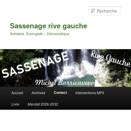
Aller
au
Rech
contenu
principal
Sassenage rive gauche
Solidaire -Ecologiste – Démocratique
Menu
Contact
Accueil
Archives
Interventions MP3
principal
Livre
Mandat 2026-2032