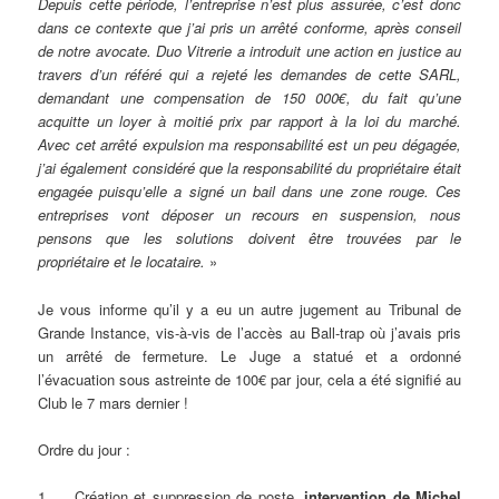
Depuis cette période, l’entreprise n’est plus assurée, c’est donc
dans ce contexte que j’ai pris un arrêté conforme, après conseil
de notre avocate. Duo Vitrerie a introduit une action en justice au
travers d’un référé qui a rejeté les demandes de cette SARL,
demandant une compensation de 150 000€, du fait qu’une
acquitte un loyer à moitié prix par rapport à la loi du marché.
Avec cet arrêté expulsion ma responsabilité est un peu dégagée,
j’ai également considéré que la responsabilité du propriétaire était
engagée puisqu’elle a signé un bail dans une zone rouge. Ces
entreprises vont déposer un recours en suspension, nous
pensons que les solutions doivent être trouvées par le
propriétaire et le locataire.
»
Je vous informe qu’il y a eu un autre jugement au Tribunal de
Grande Instance, vis-à-vis de l’accès au Ball-trap où j’avais pris
un arrêté de fermeture. Le Juge a statué et a ordonné
l’évacuation sous astreinte de 100€ par jour, cela a été signifié au
Club le 7 mars dernier !
Ordre du jour :
1. Création et suppression de poste,
intervention de Michel