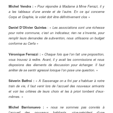
Michel Vendra :
«
Pour répondre à Madame à Mme Ferrazi, il y
a les tableaux d’une année et de l’autre. En ce qui concerne
Corps et Graphie, le volet doit être définitivement clos
»
Daniel D’Olivier Quintas
: «
Les associations sont une richesse
pour notre commune, c’est un indicateur, rien ne s’invente, pour
remplir leurs demandes de subvention, nous utilisaons un budget
conforme au Cerfa
»
Véronique Ferrazzi :
«
Chaque fois que l’on fait une proposition,
vous trouvez à redire. Avant, il y avait les commissions et nous
disposions des élements de discussion pour échanger. Il faut
arrêter de se sentir agressé lorsque l’on pose une question.
»
Séverin Batfroi :
«
A Sassenage on a fini par s’habituer à notre
train de vie, il faut venir lors de l’accueil des nouveaux arrivants
et voir les critères de leurs choix et les à priori tombent d’eux-
mêmes.
»
Michel Barrionuevo :
«
nous ne sommes pas conviés à
l’accueil des nouveaux habitants, vice-président d’une