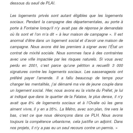
dessous du seuil de PLAI.
Les logements privés sont autant éligibles que les logements
sociaux. Pendant la campagne des départementales, au porte à
porte à Fontaine lorsqu’il n’y avait pas de réponse je demandais
où ils sont et l’on m’a dit « à leur maison de campagne ». Il est
anormal d’être dans un logement social et d’avoir une maison de
campagne. Nous avons été les
premiers à signer avec l’État un
contrat de mixité sociale. Nous sommes face à des contraintes
avec une ville impactée par les risques naturels. Si vous avez
perdu en 2001, c’est parce qu’une pétition a recueilli 3 000
signatures contre les logements sociaux. Les sassenageois ont
préféré payer l’amende. Il a fallu beaucoup de temps pour
changer les mentalités, j’ai démarré ma vie de jeune couple dans
un logement social. Hier, nous avons eu la visite du Préfet, je lui
ai indiqué que dans le quartier de la Falaise, le plus dense, il n’y
avait que 8% de logements sociaux et à l’Ovalie où les gens
aiment vivre, il y en a 35%. La Métro, avec son plan, tire vers le
bas, c’est ce que nous dénonçons dans ce PLH. Nous avons
toujours la compétence urbanisme, cela justifie un adjoint. Dans
nos projets, il n’y a pas eu un seul recours contre un permis.
»