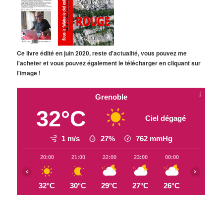
Ce livre édité en juin 2020, reste d'actualité, vous pouvez me
l'acheter et vous pouvez également le télécharger en cliquant sur
l'image !
Grenoble
32°C
Ciel dégagé
1 m/s
27%
762
mmHg
20:00
21:00
22:00
23:00
00:00
01:00
‹
›
32°C
30°C
29°C
27°C
26°C
25°C