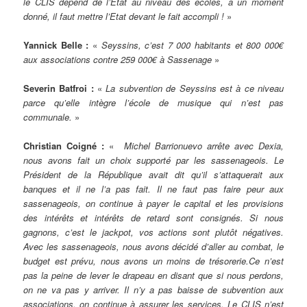
le CLIS dépend de l’État au niveau des écoles, à un moment
donné, il faut mettre l’Etat devant le fait accompli !
»
Yannick Belle :
«
Seyssins, c’est 7 000 habitants et 800 000€
aux associations contre 259 000€ à Sassenage
»
Severin Batfroi :
«
La subvention de Seyssins est à ce niveau
parce qu’elle intègre l’école de musique qui n’est pas
communale.
»
Christian Coigné :
«
Michel Barrionuevo arrête avec Dexia,
nous avons fait un choix supporté par les sassenageois. Le
Président de la République avait dit qu’il s’attaquerait aux
banques et il ne l’a pas fait. Il ne faut pas faire peur aux
sassenageois, on continue à payer le capital et les provisions
des intérêts et intérêts de retard sont consignés. Si nous
gagnons, c’est le jackpot, vos actions sont plutôt négatives.
Avec les sassenageois, nous avons décidé d’aller au combat, le
budget est prévu, nous avons un moins de trésorerie.Ce n’est
pas la peine de lever le drapeau en disant que si nous perdons,
on ne va pas y arriver. Il n’y a pas baisse de subvention aux
associations, on continue à assurer les services. Le CLIS n’est