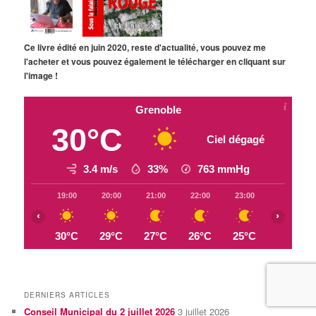
Ce livre édité en juin 2020, reste d'actualité, vous pouvez me
l'acheter et vous pouvez également le télécharger en cliquant sur
l'image !
Grenoble
30°C
Ciel dégagé
3.4 m/s
33%
763
mmHg
19:00
20:00
21:00
22:00
23:00
00:00
‹
›
30°C
29°C
27°C
26°C
25°C
24°C
DERNIERS ARTICLES
Conseil Municipal du 2 juillet 2026
3 juillet 2026