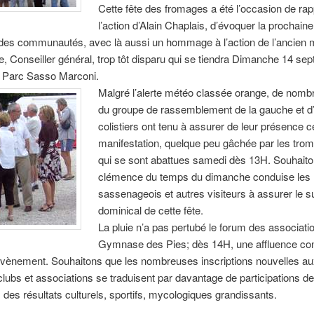
Cette fête des fromages a été l’occasion de rap
l’action d’Alain Chaplais, d’évoquer la prochaine
t des communautés, avec là aussi un hommage à l’action de l’ancien 
 Conseiller général, trop tôt disparu qui se tiendra Dimanche 14 se
 Parc Sasso Marconi.
Malgré l’alerte météo classée orange, de nomb
du groupe de rassemblement de la gauche et d
colistiers ont tenu à assurer de leur présence c
manifestation, quelque peu gâchée par les tro
qui se sont abattues samedi dès 13H. Souhaito
clémence du temps du dimanche conduise les
sassenageois et autres visiteurs à assurer le 
dominical de cette fête.
La pluie n’a pas pertubé le forum des associati
Gymnase des Pies; dès 14H, une affluence co
évènement. Souhaitons que les nombreuses inscriptions nouvelles au
 clubs et associations se traduisent par davantage de participations d
 des résultats culturels, sportifs, mycologiques grandissants.