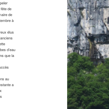
peler
 fête de
maire de
ptembre à
reux élus
’anciens
ette
mbes d’eau
ns que la
succès
ons au
nstante a
x
es