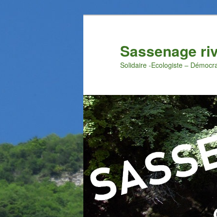
Aller
au
contenu
Sassenage ri
principal
Solidaire -Ecologiste – Démocr