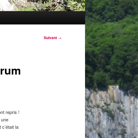
Suivant
→
orum
t repris !
 une
c’était la