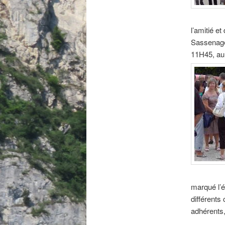
l’amitié e
Sassenage,
11H45, au
marqué l’
différents
adhérents,