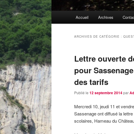
Menu
Accueil
Archives
Conta
principal
ARCHIVES DE CATÉGORIE :
QUES
Lettre ouverte d
pour Sassenage 
des tarifs
Publié le
12 septembre 2014
par
Ad
Mercredi 10, jeudi 11 et vendr
Sassenage ont diffusé la lettr
scolaires, Hameau du Château,