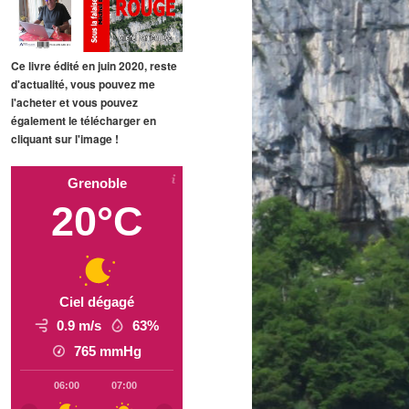
Ce livre édité en juin 2020, reste
d'actualité, vous pouvez me
l'acheter et vous pouvez
également le télécharger en
cliquant sur l'image !
Grenoble
20°C
Ciel dégagé
0.9 m/s
63%
765
mmHg
06:00
07:00
08:00
09:00
10:00
11:00
12