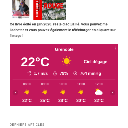
Ce livre édité en juin 2020, reste d'actualité, vous pouvez me
l'acheter et vous pouvez également le télécharger en cliquant sur
l'image !
Grenoble
22°C
Ciel dégagé
1.7 m/s
79%
764
mmHg
08:00
09:00
10:00
11:00
12:00
13:00
‹
›
22°C
25°C
28°C
30°C
32°C
33°C
DERNIERS ARTICLES